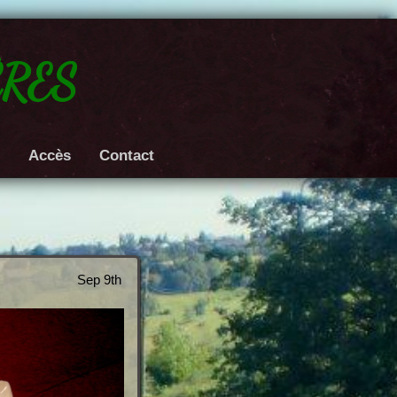
res
e
Accès
Contact
Sep 9th