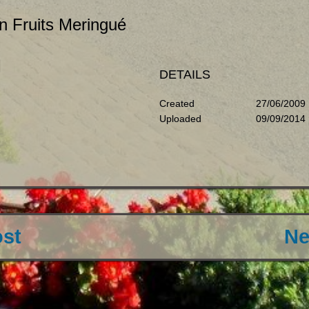
in Fruits Meringué
DETAILS
Created
27/06/2009
Uploaded
09/09/2014
ost
Ne