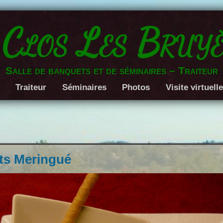
 Clos Les Bruyè
Salle de banquets et de séminaires – Traiteur
Traiteur
Séminaires
Photos
Visite virtuell
its Meringué