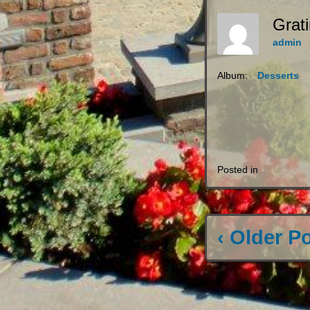
Grat
admin
Album:
Desserts
Posted in
‹ Older P