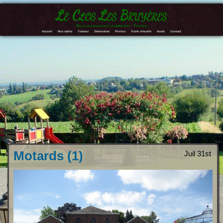
Le Clos Les Bruyères
Salle de banquets et de séminaires – Traiteur
Accueil
Nos salles
Traiteur
Séminaires
Photos
Visite virtuelle
Accès
Contact
Motards (1)
Juil 31st