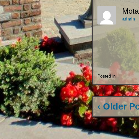
Mota
admin
Posted in
‹ Older P