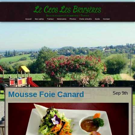
Le Clos Les Bruyères
Salle de banquets et de séminaires – Traiteur
Accueil
Nos salles
Traiteur
Séminaires
Photos
Visite virtuelle
Accès
Contact
Mousse Foie Canard
Sep 9th