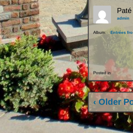
Paté
admin
Album:
Entrées fro
Posted in
‹ Older P