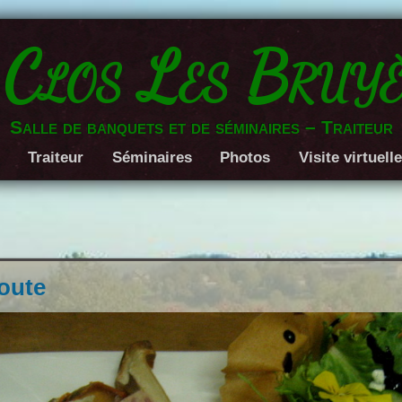
 Clos Les Bruyè
Salle de banquets et de séminaires – Traiteur
Traiteur
Séminaires
Photos
Visite virtuell
oute