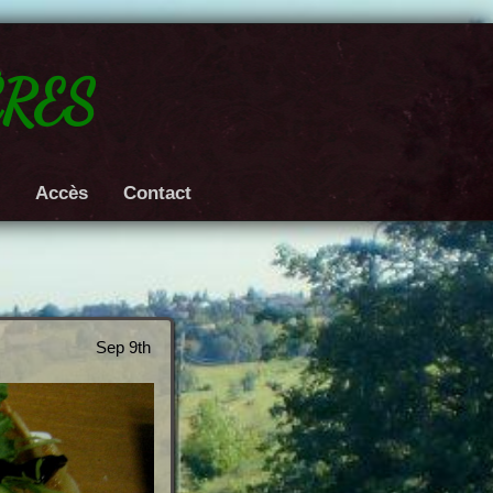
res
e
Accès
Contact
Sep 9th